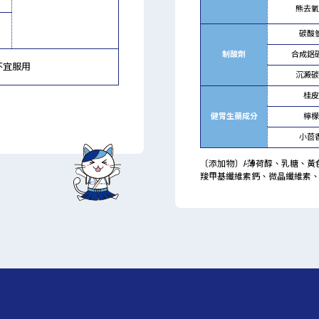
熊去氧
碳酸
制酸劑
合成鋁
不宜服用
沉澱碳
桂皮
健胃生藥成分
檸檬
小茴
〔添加物〕
l
-薄荷醇、乳糖、
羧甲基纖維素鈣、微晶纖維素、