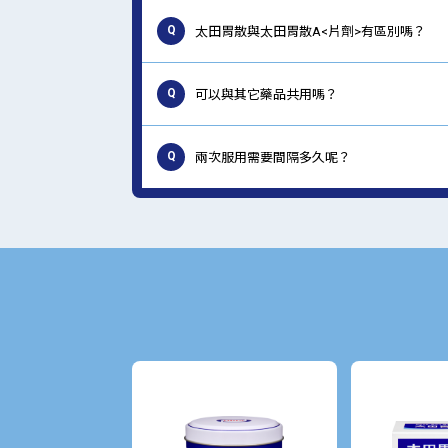
Q
太田胃散與太田胃散A<片劑>有區別嗎？
Q
A
可以與其它藥品共用嗎？
這兩款產品都是針對胃部不適的綜合性腸
起的“胃酸分泌不足”、“胃灼熱（燒心）
Q
A
兩次服用需要間隔多久呢？
與其它藥品共用的話，可能會對藥效產生
A
建議兩次之間至少間隔4小時以上。