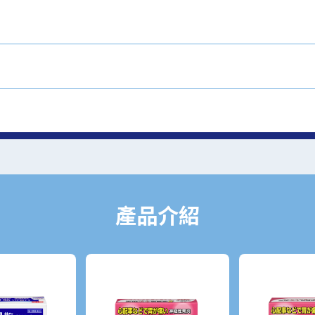
胃藥，區別在於成分與劑型不同。太田胃散A<片劑>可有效分解脂肪、蛋白質
”等症狀。並且太田胃散A<片劑>為錠劑類腸胃藥，不習慣粉末類產品則可以選擇
影響。根據用藥不同，產生的情況也各不相同，因此建議向醫生或藥劑師諮詢
產品介紹