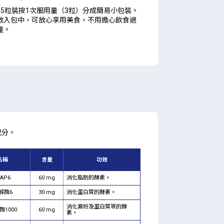
45粒裝按1次服用量（3粒）分成簡易小包裝。
放入包中，可放心享用美食，不用擔心飲食過
量。
成分。
名稱
含量
功效
AP6
60 mg
消化脂肪的酵素。
解酶6
30 mg
消化蛋白質的酵素。
消化澱粉及蛋白質等的酵
1000
60 mg
素。