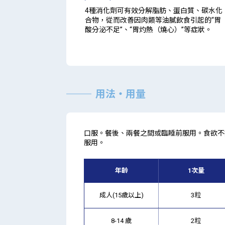
4種消化劑可有效分解脂肪、蛋白質、碳水化
合物，從而改善因肉類等油膩飲食引起的“胃
酸分泌不足”、“胃灼熱（燒心）”等症狀。
用法・用量
口服。餐後、兩餐之間或臨睡前服用。食欲不
服用。
年齡
1次量
成人(15歲以上)
3粒
8-14 歲
2粒