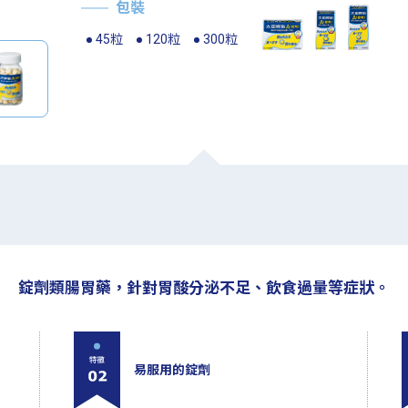
包裝
45粒
120粒
300粒
錠劑類腸胃藥，針對胃酸分泌不足、飲食過量等症狀。
易服用的錠劑