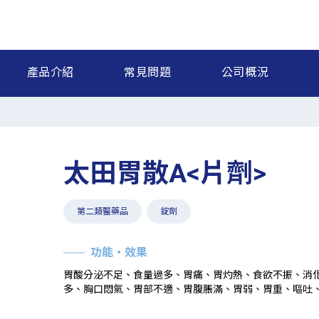
產品介紹
常見問題
公司概況
太田胃散A<片劑>
第二類醫藥品
錠劑
功能・效果
胃酸分泌不足、食量過多、胃痛、胃灼熱、食欲不振、消
多、胸口悶氣、胃部不適、胃腹脹滿、胃弱、胃重、嘔吐