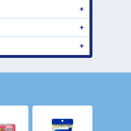
、碳水化合物，從而改善因肉類等油膩飲食引
它。
相關事項。