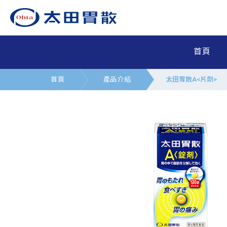
首頁
首頁
產品介紹
太田胃散A<片劑>