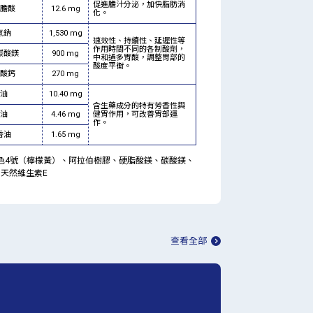
促進膽汁分泌，加快脂肪消
膽酸
12.6 mg
化。
氫鈉
1,530 mg
速效性、持續性、延遲性等
作用時間不同的各制酸劑，
碳酸鎂
900 mg
中和過多胃酸，調整胃部的
酸度平衡。
酸鈣
270 mg
油
10.40 mg
含生藥成分的特有芳香性與
油
4.46 mg
健胃作用，可改善胃部運
作。
香油
1.65 mg
黃色4號（檸檬黃）、阿拉伯樹膠、硬脂酸鎂、碳酸鎂、
天然維生素E
查看全部