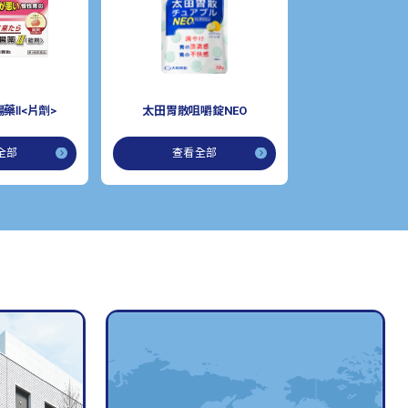
藥Ⅱ<片劑>
太田胃散咀嚼錠NEO
全部
查看全部