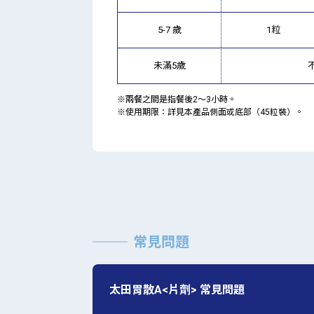
5-7 歲
1粒
未滿5歲
※兩餐之間是指餐後2～3小時。
※使用期限：詳見本產品側面或底部（45粒裝）。
常見問題
太田胃散A<片劑> 常見問題