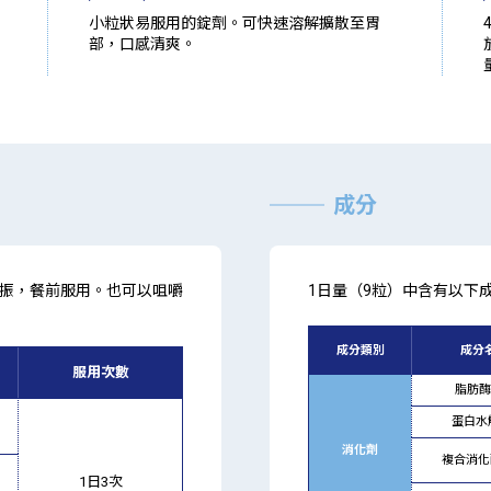
小粒狀易服用的錠劑。可快速溶解擴散至胃
部，口感清爽。
成分
振，餐前服用。也可以咀嚼
1日量（9粒）中含有以下
成分類別
成分
服用次數
脂肪酶
蛋白水
消化劑
複合消化酶
1日3次